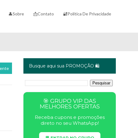
👤Sobre
📩Contato
🔐Política De Privacidade
Busque aqui sua PROMOÇÃO 🛍️
cente
🎯 GRUPO VIP DAS
MELHORES OFERTAS
Receba cupons e promoções
direto no seu WhatsApp!
💬 ENTRAR NO GRUPO