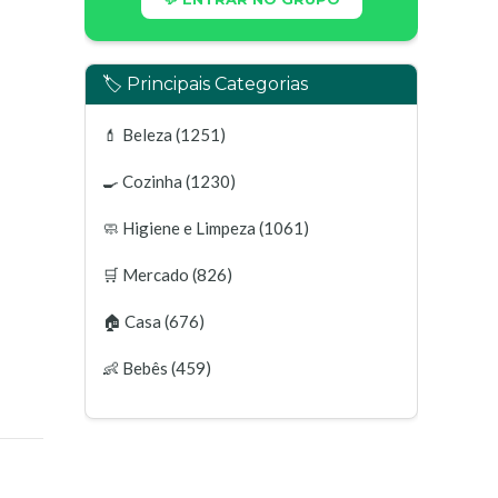
🏷️ Principais Categorias
💄
Beleza
(1251)
🍳
Cozinha
(1230)
🧼
Higiene e Limpeza
(1061)
🛒
Mercado
(826)
🏠
Casa
(676)
👶
Bebês
(459)