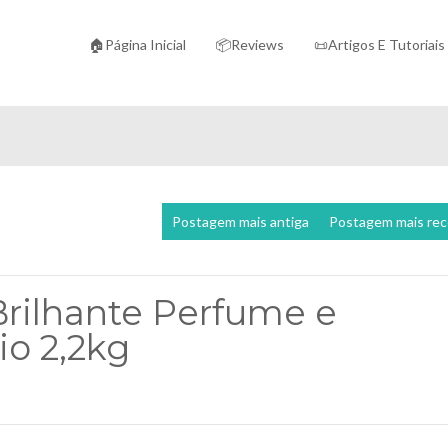
🏠Página Inicial
📦Reviews
📜Artigos E Tutoriais
Postagem mais antiga
Postagem mais re
rilhante Perfume e
io 2,2kg