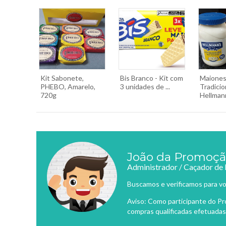
Kit Sabonete,
Bis Branco - Kit com
Maione
PHEBO, Amarelo,
3 unidades de ...
Tradicio
720g
Hellmann
João da Promoç
Administrador / Caçador de
Buscamos e verificamos para vo
Aviso: Como participante do P
compras qualificadas efetuadas