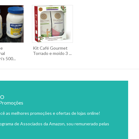
se
Kit Café Gourmet
nal
Torrado e moído 3 ...
's 500...
ão
 Promoções
cê as melhores promoções e ofertas de lojas online!
rograma de Associados da Amazon, sou remunerado pelas