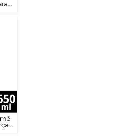
ara
mmé
rça