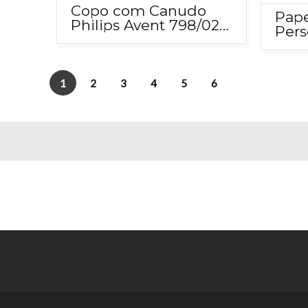
Copo com Canudo
Pape
Philips Avent 798/02
Pers
300 ml Rosa/Amarelo
Dupl
12m+
28 r
1
2
3
4
5
6