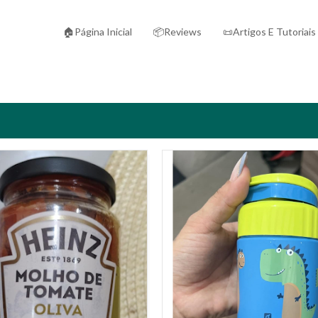
🏠Página Inicial
📦Reviews
📜Artigos E Tutoriais