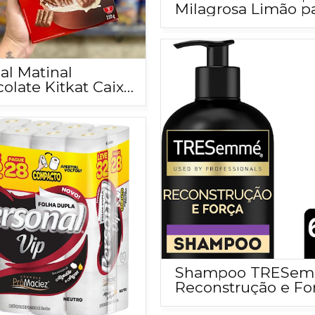
Milagrosa Limão p
casa 450ml
al Matinal
olate Kitkat Caixa
g
Shampoo TRESe
Reconstrução e Fo
650 ML