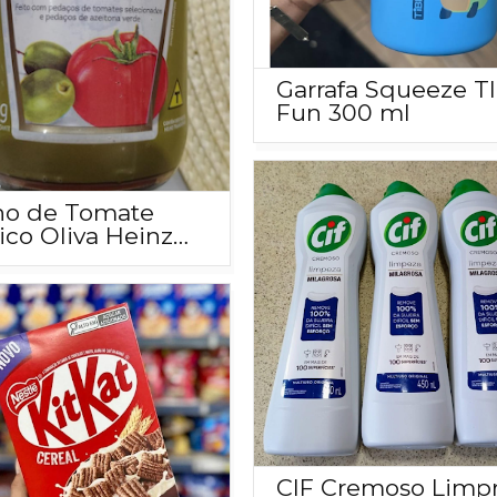
Garrafa Squeeze T
Fun 300 ml
ho de Tomate
ico Oliva Heinz
idro, 320G
CIF Cremoso Limp