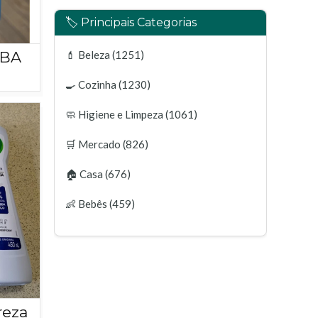
🏷️ Principais Categorias
IBA
💄
Beleza
(1251)
🍳
Cozinha
(1230)
🧼
Higiene e Limpeza
(1061)
🛒
Mercado
(826)
🏠
Casa
(676)
👶
Bebês
(459)
reza