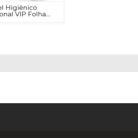
l Higiênico
onal VIP Folha
a Leve 32 Pague
olos 30M