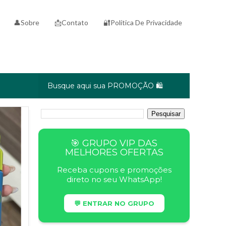
👤Sobre
📩Contato
🔐Política De Privacidade
Busque aqui sua PROMOÇÃO 🛍️
🎯 GRUPO VIP DAS
MELHORES OFERTAS
Receba cupons e promoções
direto no seu WhatsApp!
💬 ENTRAR NO GRUPO