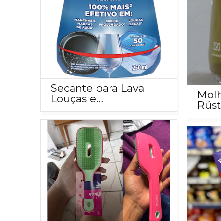
Secante para Lava
Mol
Louças e
Rúst
Abrilhantador Finish
em v
250ml