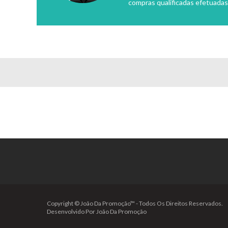
compras qualificadas efetuadas
Copyright © João Da Promoção™ - Todos Os Direitos Reservados.
Desenvolvido Por João Da Promoção