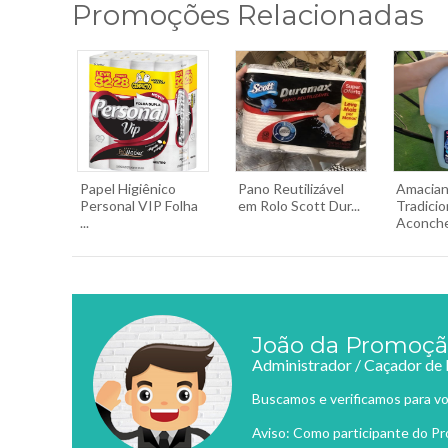
Promoções Relacionadas
Papel Higiênico
Pano Reutilizável
Amacian
Personal VIP Folha
em Rolo Scott Dur...
Tradicio
...
Aconche
João da Promoç
Administrador / Caçador de
Buscamos e verificamos para vo
Aviso: Como participante do P