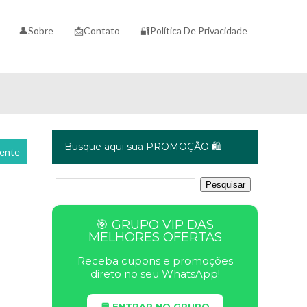
👤Sobre
📩Contato
🔐Política De Privacidade
Busque aqui sua PROMOÇÃO 🛍️
cente
🎯 GRUPO VIP DAS
MELHORES OFERTAS
Receba cupons e promoções
direto no seu WhatsApp!
💬 ENTRAR NO GRUPO