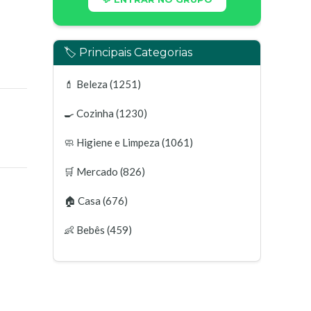
🏷️ Principais Categorias
💄
Beleza
(1251)
🍳
Cozinha
(1230)
🧼
Higiene e Limpeza
(1061)
🛒
Mercado
(826)
🏠
Casa
(676)
👶
Bebês
(459)