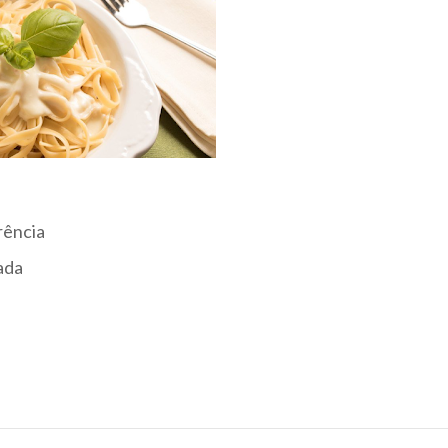
rência
ada