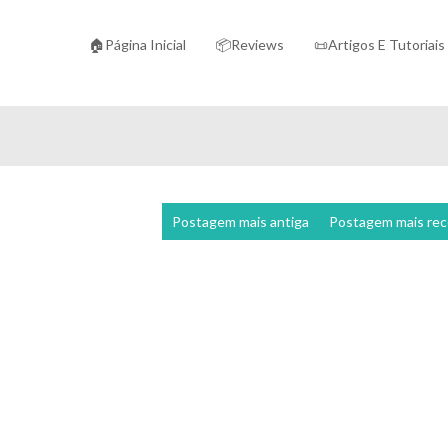
🏠Página Inicial
📦Reviews
📜Artigos E Tutoriais
Postagem mais antiga
Postagem mais re