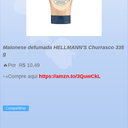
Maionese defumada HELLMANN'S Churrasco 335
g
🔥Por R$ 10,49
↪️Compre aqui
https://amzn.to/3QuwCkL
Compartilhar