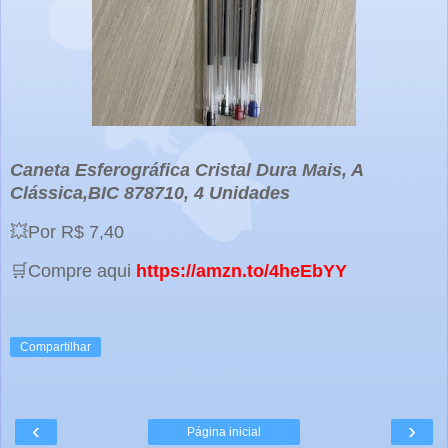
Caneta Esferográfica Cristal Dura Mais, A
Clássica,BIC ‎878710, 4 Unidades
💥Por R$ 7,40
🛒Compre aqui
https://amzn.to/4heEbYY
Compartilhar
‹
›
Página inicial