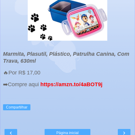
Marmita, Plasutil, Plástico, Patrulha Canina, Com
Trava, 630ml
🔥Por R$ 17,00
➡️Compre aqui
https://amzn.to/4aBOT9j
Compartilhar
‹
›
Página inicial