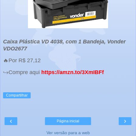
Caixa Plástica VD 4038, com 1 Bandeja, Vonder
VDO2677
🔥Por R$ 27,12
↪️Compre aqui
https://amzn.to/3XmIBFf
Compartilhar
‹
›
Página inicial
Ver versão para a web