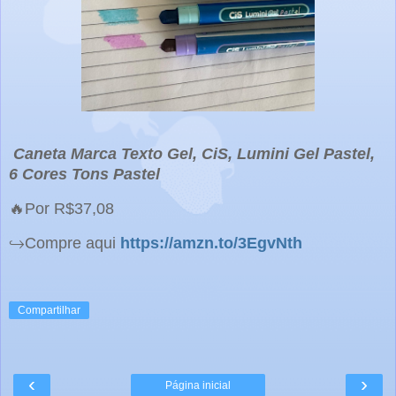
Caneta Marca Texto Gel, CiS, Lumini Gel Pastel,
6 Cores Tons Pastel
🔥Por R$37,08
↪️Compre aqui
https://amzn.to/3EgvNth
Compartilhar
‹
›
Página inicial