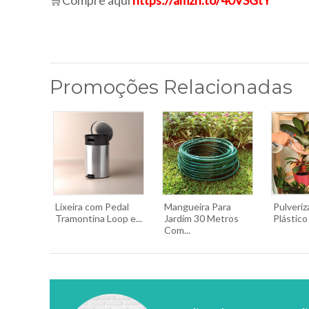
🛒Compre aqui
https://amzn.to/40VSGtY
Promoções Relacionadas
Lixeira com Pedal
Mangueira Para
Pulveri
Tramontina Loop e...
Jardim 30 Metros
Plástico
Com...