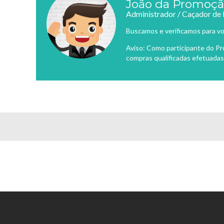
João da Promoç
Administrador / Caçador de
Buscamos e verificamos para vo
Aviso: Como participante do P
compras qualificadas efetuadas