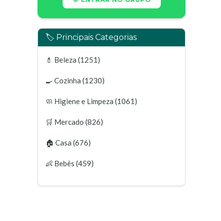
🏷️ Principais Categorias
💄
Beleza
(1251)
🍳
Cozinha
(1230)
🧼
Higiene e Limpeza
(1061)
🛒
Mercado
(826)
🏠
Casa
(676)
👶
Bebês
(459)