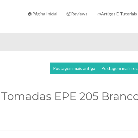
🏠Página Inicial
📦Reviews
📜Artigos E Tutoriais
Postagem mais antiga
Postagem mais re
 5 Tomadas EPE 205 Branc