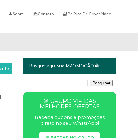
👤Sobre
📩Contato
🔐Política De Privacidade
Busque aqui sua PROMOÇÃO 🛍️
cente
o
🎯 GRUPO VIP DAS
MELHORES OFERTAS
Receba cupons e promoções
direto no seu WhatsApp!
💬 ENTRAR NO GRUPO