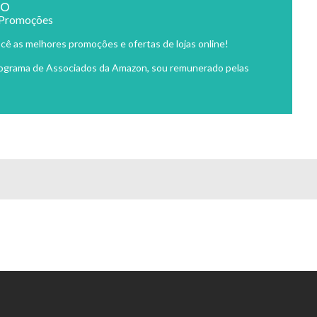
ão
 Promoções
cê as melhores promoções e ofertas de lojas online!
rograma de Associados da Amazon, sou remunerado pelas