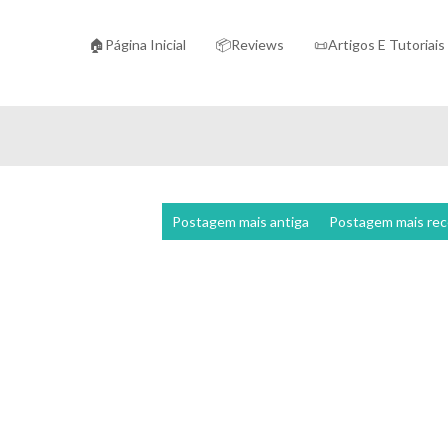
🏠Página Inicial
📦Reviews
📜Artigos E Tutoriais
Postagem mais antiga
Postagem mais re