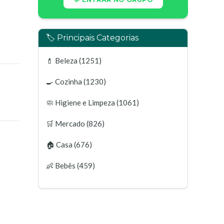
🏷️ Principais Categorias
💄
Beleza
(1251)
🍳
Cozinha
(1230)
🧼
Higiene e Limpeza
(1061)
🛒
Mercado
(826)
🏠
Casa
(676)
👶
Bebês
(459)