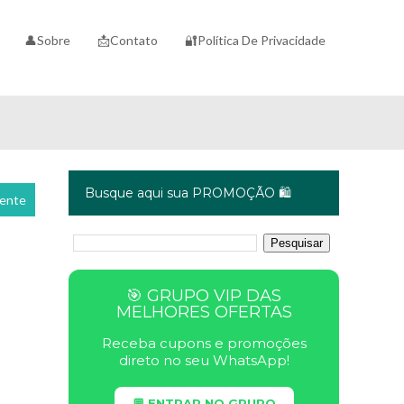
👤Sobre
📩Contato
🔐Política De Privacidade
Busque aqui sua PROMOÇÃO 🛍️
cente
🎯 GRUPO VIP DAS
MELHORES OFERTAS
Receba cupons e promoções
direto no seu WhatsApp!
💬 ENTRAR NO GRUPO