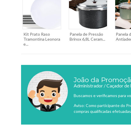
Kit Prato Raso
Panela de Pressão
Panela 
Tramontina Leonora
Brinox 6,8L Ceram...
Antiader
e...
João da Promoç
Administrador / Caçador de
Buscamos e verificamos para vo
Aviso: Como participante do P
compras qualificadas efetuadas