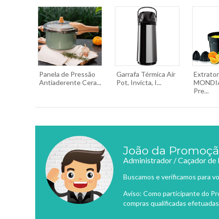
Panela de Pressão
Garrafa Térmica Air
Extrato
Antiaderente Cera...
Pot, Invicta, I...
MONDIA
Pre...
João da Promoç
Administrador / Caçador de
Buscamos e verificamos para vo
Aviso: Como participante do P
compras qualificadas efetuadas