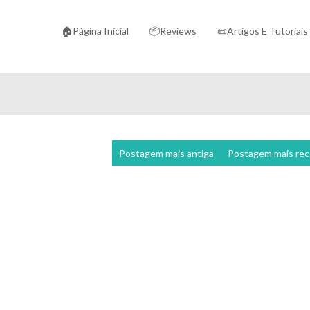
🏠Página Inicial
📦Reviews
📜Artigos E Tutoriais
Postagem mais antiga
Postagem mais re