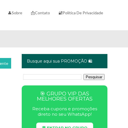
👤Sobre
📩Contato
🔐Política De Privacidade
Busque aqui sua PROMOÇÃO 🛍️
cente
🎯 GRUPO VIP DAS
MELHORES OFERTAS
Receba cupons e promoções
direto no seu WhatsApp!
💬 ENTRAR NO GRUPO