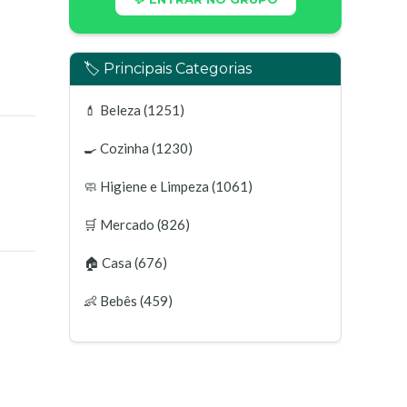
🏷️ Principais Categorias
💄
Beleza
(1251)
🍳
Cozinha
(1230)
🧼
Higiene e Limpeza
(1061)
🛒
Mercado
(826)
🏠
Casa
(676)
👶
Bebês
(459)