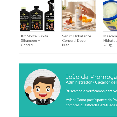
Kit Morte Súbita
Sérum Hidratante
Máscara
(Shampoo +
Corporal Dove
Hidrata
Condici...
Niac...
230g , ...
João da Promoç
Administrador / Caçador de
Buscamos e verificamos para vo
Aviso: Como participante do P
compras qualificadas efetuadas