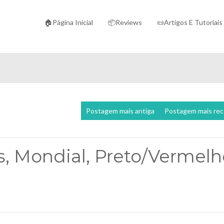
🏠Página Inicial
📦Reviews
📜Artigos E Tutoriais
Postagem mais antiga
Postagem mais re
, Mondial, Preto/Vermelh