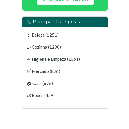
🏷️ Principais Categorias
💄
Beleza
(1251)
🍳
Cozinha
(1230)
🧼
Higiene e Limpeza
(1061)
🛒
Mercado
(826)
🏠
Casa
(676)
👶
Bebês
(459)