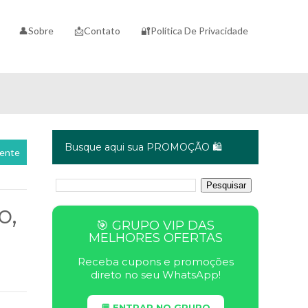
👤Sobre
📩Contato
🔐Política De Privacidade
Busque aqui sua PROMOÇÃO 🛍️
cente
o,
🎯 GRUPO VIP DAS
MELHORES OFERTAS
Receba cupons e promoções
direto no seu WhatsApp!
💬 ENTRAR NO GRUPO