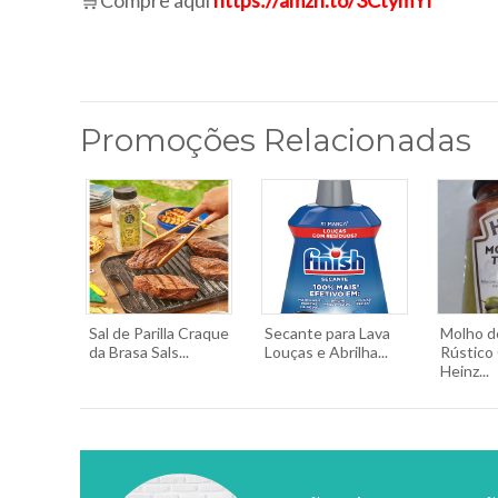
🛒Compre aqui
https://amzn.to/3CtymYI
Promoções Relacionadas
Sal de Parilla Craque
Secante para Lava
Molho d
da Brasa Sals...
Louças e Abrilha...
Rústico 
Heinz...