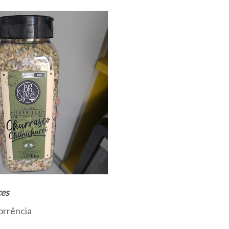
ces
orrência