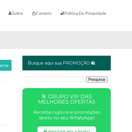
👤Sobre
📩Contato
🔐Política De Privacidade
Busque aqui sua PROMOÇÃO 🛍️
cente
🎯 GRUPO VIP DAS
MELHORES OFERTAS
Receba cupons e promoções
direto no seu WhatsApp!
💬 ENTRAR NO GRUPO