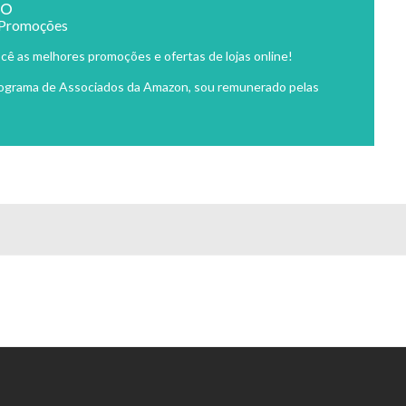
ão
 Promoções
cê as melhores promoções e ofertas de lojas online!
rograma de Associados da Amazon, sou remunerado pelas