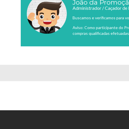
João da Promoç
Administrador / Caçador de
Buscamos e verificamos para vo
Aviso: Como participante do P
compras qualificadas efetuadas