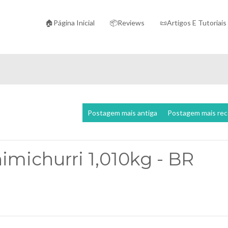
🏠Página Inicial
📦Reviews
📜Artigos E Tutoriais
Postagem mais antiga
Postagem mais re
himichurri 1,010kg - BR