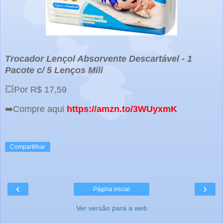
Trocador Lençol Absorvente Descartável - 1
Pacote c/ 5 Lenços Mili
💥Por R$ 17,59
➡️Compre aqui
https://amzn.to/3WUyxmK
Compartilhar
‹
›
Página inicial
Ver versão para a web