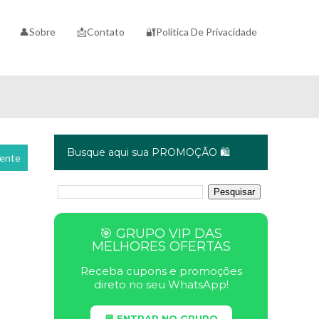
👤Sobre
📩Contato
🔐Política De Privacidade
Busque aqui sua PROMOÇÃO 🛍️
cente
🎯 GRUPO VIP DAS
MELHORES OFERTAS
Receba cupons e promoções
direto no seu WhatsApp!
💬 ENTRAR NO GRUPO