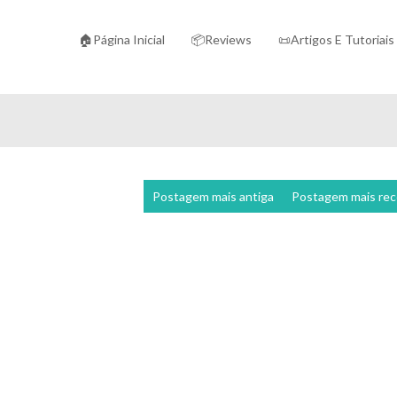
🏠Página Inicial
📦Reviews
📜Artigos E Tutoriais
Postagem mais antiga
Postagem mais re