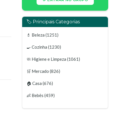
🏷️ Principais Categorias
💄
Beleza
(1251)
🍳
Cozinha
(1230)
🧼
Higiene e Limpeza
(1061)
🛒
Mercado
(826)
🏠
Casa
(676)
👶
Bebês
(459)