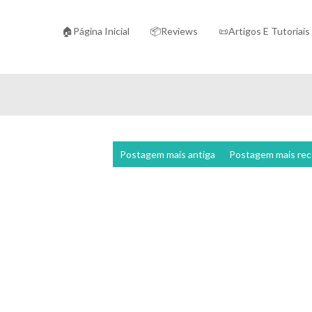
🏠Página Inicial
📦Reviews
📜Artigos E Tutoriais
Postagem mais antiga
Postagem mais re