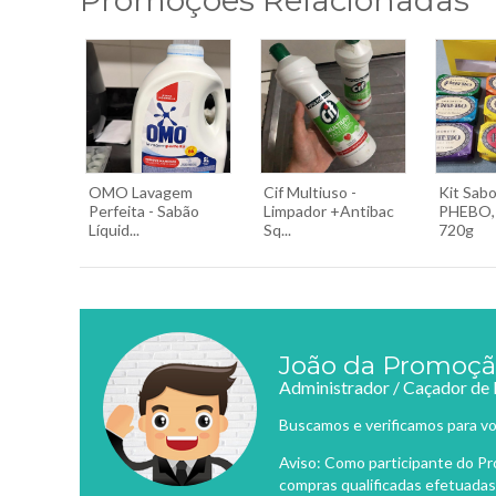
Promoções Relacionadas
OMO Lavagem
Cif Multiuso -
Kit Sab
Perfeita - Sabão
Limpador +Antibac
PHEBO, 
Líquid...
Sq...
720g
João da Promoç
Administrador / Caçador de
Buscamos e verificamos para vo
Aviso: Como participante do P
compras qualificadas efetuadas