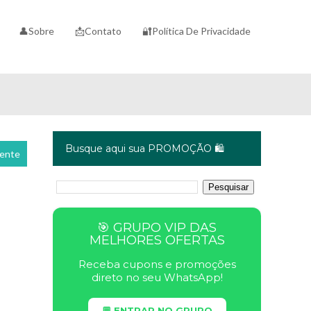
👤Sobre
📩Contato
🔐Política De Privacidade
Busque aqui sua PROMOÇÃO 🛍️
cente
🎯 GRUPO VIP DAS
MELHORES OFERTAS
Receba cupons e promoções
direto no seu WhatsApp!
💬 ENTRAR NO GRUPO