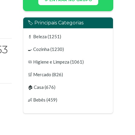
🏷️ Principais Categorias
💄
Beleza
(1251)
53
🍳
Cozinha
(1230)
🧼
Higiene e Limpeza
(1061)
🛒
Mercado
(826)
🏠
Casa
(676)
👶
Bebês
(459)