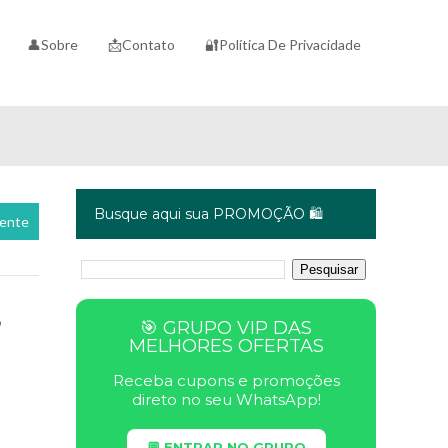
👤Sobre
📩Contato
🔐Política De Privacidade
Busque aqui sua PROMOÇÃO 🛍️
cente
,
🎯 GRUPO VIP DAS
MELHORES OFERTAS
Receba cupons e promoções
direto no seu WhatsApp!
💬 ENTRAR NO GRUPO