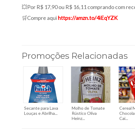
💥Por R$ 17,90 ou R$ 16,11 comprando com rec
🛒Compre aqui
https://amzn.to/4iEqYZK
Promoções Relacionadas
Secante para Lava
Molho de Tomate
Cereal M
Louças e Abrilha...
Rústico Oliva
Chocola
Heinz...
Cai...