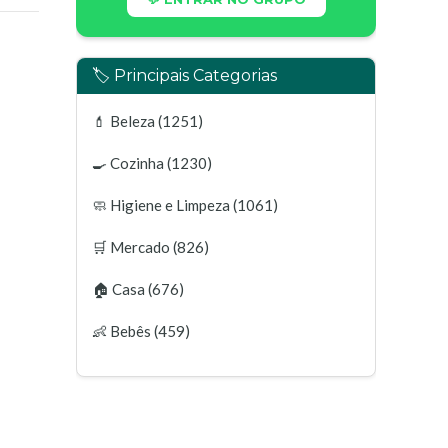
🏷️ Principais Categorias
💄
Beleza
(1251)
🍳
Cozinha
(1230)
🧼
Higiene e Limpeza
(1061)
🛒
Mercado
(826)
🏠
Casa
(676)
👶
Bebês
(459)