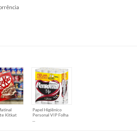
orrência
atinal
Papel Higiênico
te Kitkat
Personal VIP Folha
...