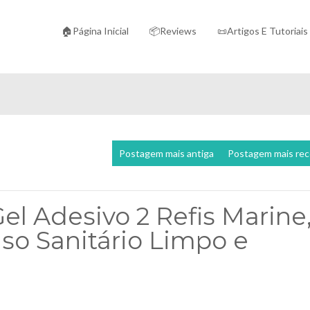
🏠Página Inicial
📦Reviews
📜Artigos E Tutoriais
Postagem mais antiga
Postagem mais re
el Adesivo 2 Refis Marine
so Sanitário Limpo e