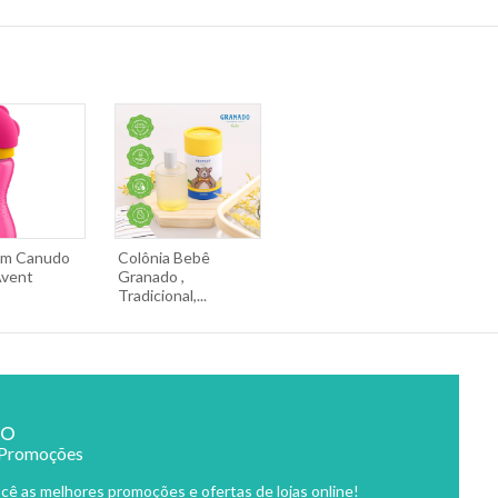
om Canudo
Colônia Bebê
Avent
Granado ,
Tradicional,...
ão
 Promoções
cê as melhores promoções e ofertas de lojas online!