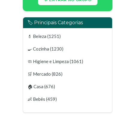
🏷️ Principais Categorias
💄
Beleza
(1251)
🍳
Cozinha
(1230)
🧼
Higiene e Limpeza
(1061)
🛒
Mercado
(826)
🏠
Casa
(676)
👶
Bebês
(459)