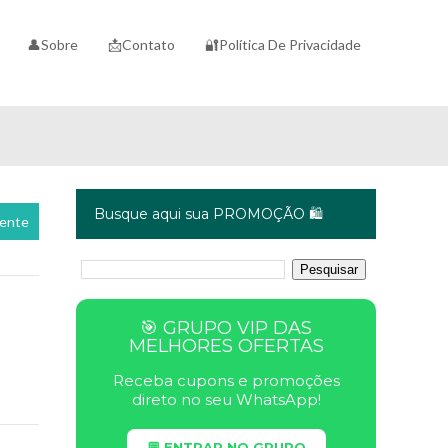
👤Sobre
📩Contato
🔐Política De Privacidade
Busque aqui sua PROMOÇÃO 🛍️
cente
🎯 GRUPO VIP DAS
MELHORES OFERTAS
Receba cupons e promoções
direto no seu WhatsApp!
💬 ENTRAR NO GRUPO