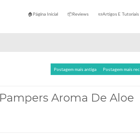
🏠Página Inicial
📦Reviews
📜Artigos E Tutoriais
Postagem mais antiga
Postagem mais re
Pampers Aroma De Aloe