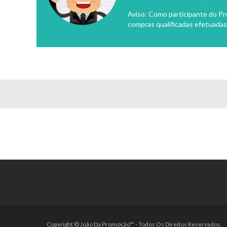
Aviso: Como participante do P
compras qualificadas efetuadas
Copyright © João Da Promoção™ - Todos Os Direitos Reservados.