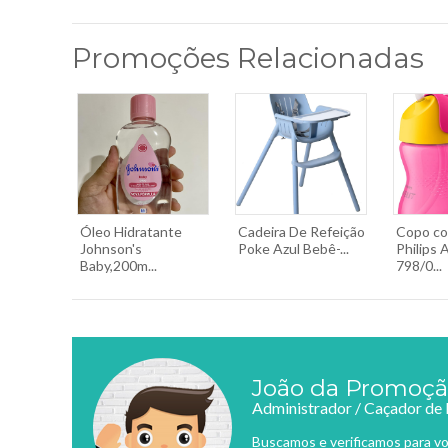
Promoções Relacionadas
Óleo Hidratante
Cadeira De Refeição
Copo c
Johnson's
Poke Azul Bebê-...
Philips 
Baby,200m...
798/0...
João da Promoç
Administrador / Caçador de
Buscamos e verificamos para vo