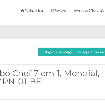
🏠Página Inicial
📦Reviews
📜Artigos E Tutoriais
Postagem mais antiga
Postagem mais re
bo Chef 7 em 1, Mondial,
 MPN-01-BE