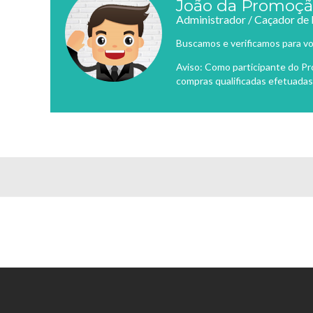
João da Promoç
Administrador / Caçador de
Buscamos e verificamos para vo
Aviso: Como participante do P
compras qualificadas efetuadas