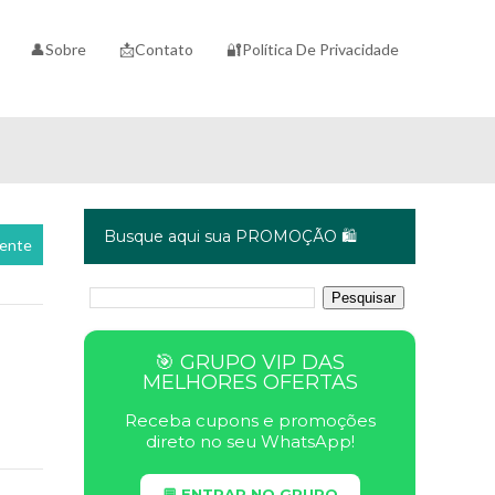
👤Sobre
📩Contato
🔐Política De Privacidade
Busque aqui sua PROMOÇÃO 🛍️
cente
🎯 GRUPO VIP DAS
MELHORES OFERTAS
Receba cupons e promoções
direto no seu WhatsApp!
💬 ENTRAR NO GRUPO