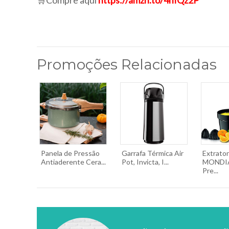
🛒Compre aqui
https://amzn.to/4hIQz2P
Promoções Relacionadas
Panela de Pressão
Garrafa Térmica Air
Extrato
Antiaderente Cera...
Pot, Invicta, I...
MONDIA
Pre...