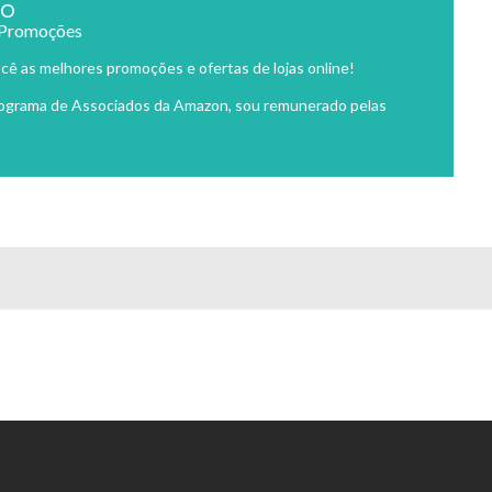
ão
 Promoções
cê as melhores promoções e ofertas de lojas online!
rograma de Associados da Amazon, sou remunerado pelas