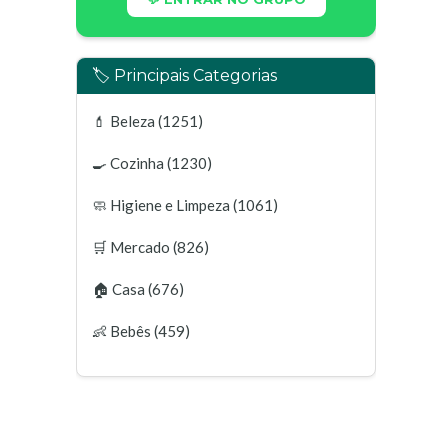
🏷️ Principais Categorias
💄
Beleza
(1251)
🍳
Cozinha
(1230)
🧼
Higiene e Limpeza
(1061)
🛒
Mercado
(826)
🏠
Casa
(676)
👶
Bebês
(459)