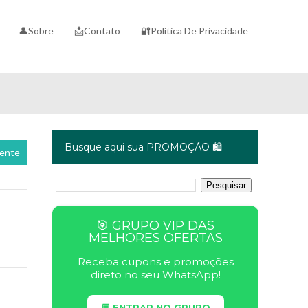
👤Sobre
📩Contato
🔐Política De Privacidade
Busque aqui sua PROMOÇÃO 🛍️
cente
🎯 GRUPO VIP DAS
MELHORES OFERTAS
Receba cupons e promoções
direto no seu WhatsApp!
💬 ENTRAR NO GRUPO