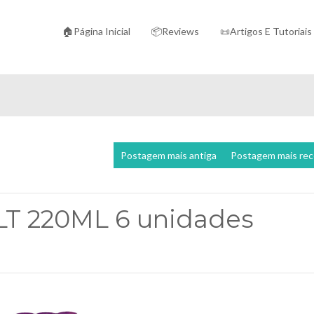
🏠Página Inicial
📦Reviews
📜Artigos E Tutoriais
Postagem mais antiga
Postagem mais re
LT 220ML 6 unidades