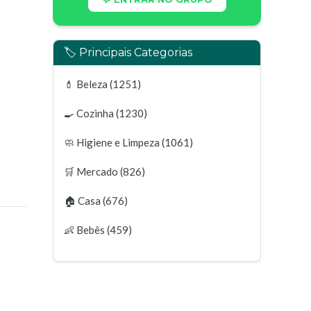
🏷️ Principais Categorias
💄
Beleza
(1251)
🍳
Cozinha
(1230)
🧼
Higiene e Limpeza
(1061)
🛒
Mercado
(826)
🏠
Casa
(676)
👶
Bebês
(459)