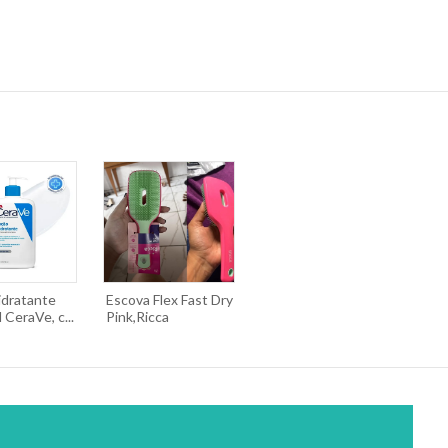
idratante
Escova Flex Fast Dry
 CeraVe, c...
Pink,Ricca