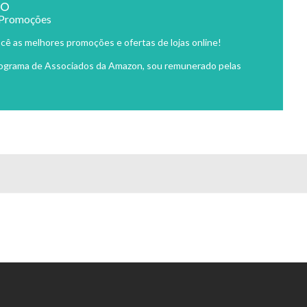
ão
 Promoções
cê as melhores promoções e ofertas de lojas online!
rograma de Associados da Amazon, sou remunerado pelas