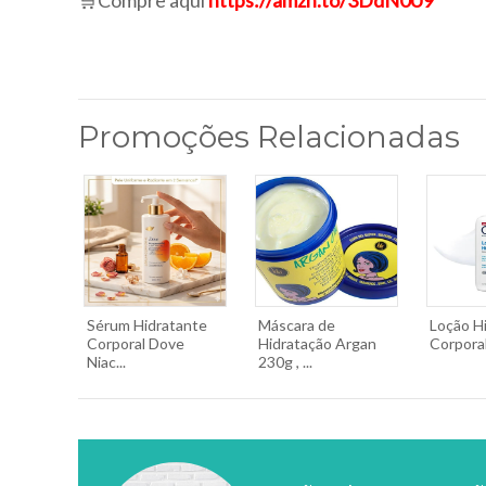
🛒Compre aqui
https://amzn.to/3DdN0U9
Promoções Relacionadas
Sérum Hidratante
Máscara de
Loção H
Corporal Dove
Hidratação Argan
Corporal
Niac...
230g , ...