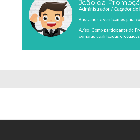
João da Promoç
Administrador / Caçador de
Buscamos e verificamos para vo
Aviso: Como participante do P
compras qualificadas efetuadas