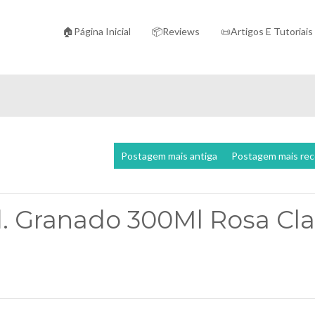
🏠Página Inicial
📦Reviews
📜Artigos E Tutoriais
Postagem mais antiga
Postagem mais re
d. Granado 300Ml Rosa Cla