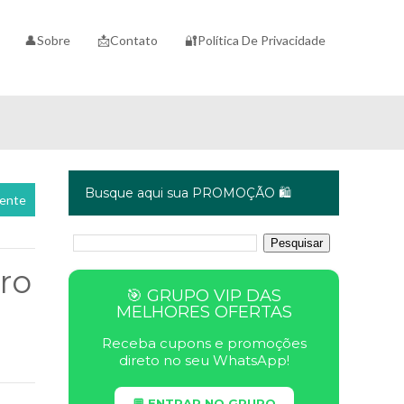
👤Sobre
📩Contato
🔐Política De Privacidade
Busque aqui sua PROMOÇÃO 🛍️
cente
ro
🎯 GRUPO VIP DAS
MELHORES OFERTAS
Receba cupons e promoções
direto no seu WhatsApp!
💬 ENTRAR NO GRUPO