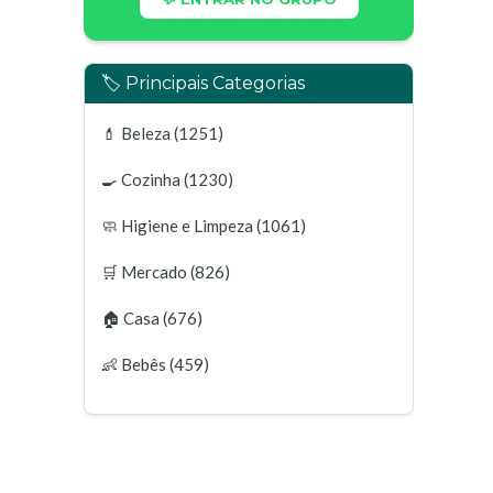
🏷️ Principais Categorias
💄
Beleza
(1251)
🍳
Cozinha
(1230)
🧼
Higiene e Limpeza
(1061)
🛒
Mercado
(826)
🏠
Casa
(676)
👶
Bebês
(459)