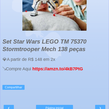
Set Star Wars LEGO TM 75370
Stormtrooper Mech 138 peças
💎A partir de R$ 148 em 2x
↘️Compre Aqui
https://amzn.to/4kB7PtG
Compartilhar
‹
›
Página inicial