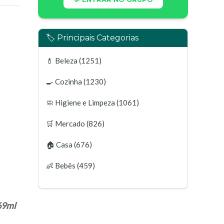
🏷️ Principais Categorias
💄
Beleza
(1251)
🍳
Cozinha
(1230)
🧼
Higiene e Limpeza
(1061)
🛒
Mercado
(826)
🏠
Casa
(676)
👶
Bebês
(459)
69ml