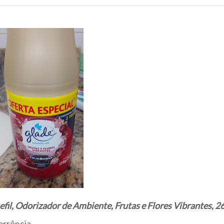
il, Odorizador de Ambiente, Frutas e Flores Vibrantes, 2
orrência