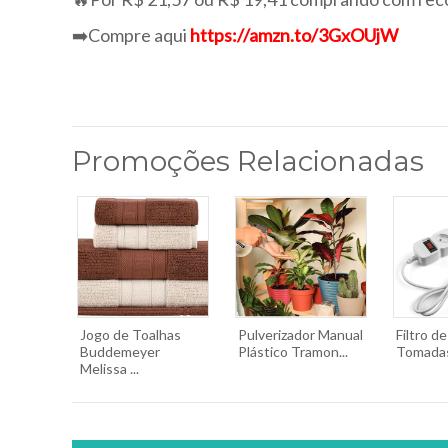
➡️Compre aqui
https://amzn.to/3GxOUjW
Promoções Relacionadas
Jogo de Toalhas
Pulverizador Manual
Filtro d
Buddemeyer
Plástico Tramon...
Tomadas
Melissa ...