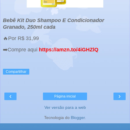
Bebê Kit Duo Shampoo E Condicionador
Granado, 250ml cada
🔥Por R$ 31,99
➡️Compre aqui
https://amzn.to/4iGHZlQ
Compartilhar
‹
›
Página inicial
Ver versão para a web
Tecnologia do
Blogger
.