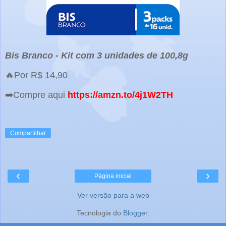
Bis Branco - Kit com 3 unidades de 100,8g
🔥Por R$ 14,90
➡️Compre aqui
https://amzn.to/4j1W2TH
Compartilhar
‹
›
Página inicial
Ver versão para a web
Tecnologia do
Blogger
.