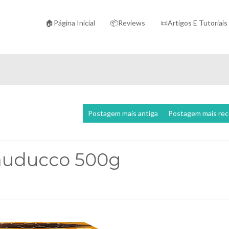
🏠Página Inicial
📦Reviews
📜Artigos E Tutoriais
Postagem mais antiga
Postagem mais re
auducco 500g