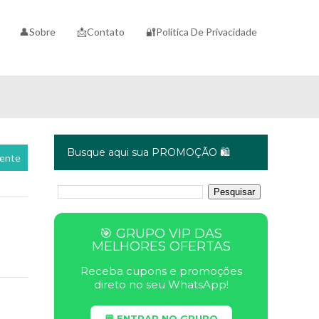
👤Sobre
📩Contato
🔐Política De Privacidade
Busque aqui sua PROMOÇÃO 🛍️
cente
🎯 GRUPO VIP DAS
MELHORES OFERTAS
Receba cupons e promoções
direto no seu WhatsApp!
💬 ENTRAR NO GRUPO