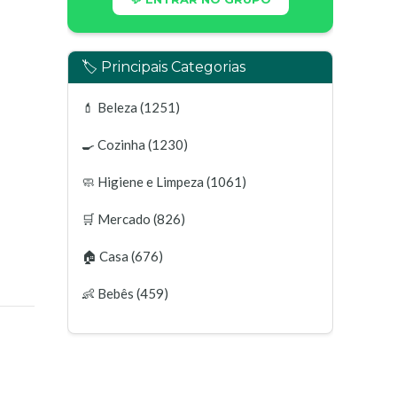
🏷️ Principais Categorias
💄
Beleza
(1251)
🍳
Cozinha
(1230)
🧼
Higiene e Limpeza
(1061)
🛒
Mercado
(826)
🏠
Casa
(676)
👶
Bebês
(459)