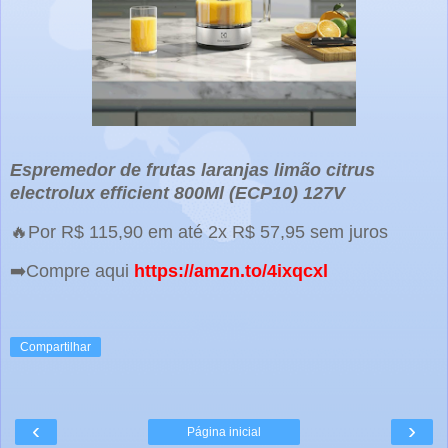
Espremedor de frutas laranjas limão citrus
electrolux efficient 800Ml (ECP10) 127V
🔥Por R$ 115,90 em até 2x R$ 57,95 sem juros
➡️Compre aqui
https://amzn.to/4ixqcxl
Compartilhar
‹
›
Página inicial