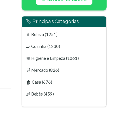
🏷️ Principais Categorias
💄
Beleza
(1251)
🍳
Cozinha
(1230)
🧼
Higiene e Limpeza
(1061)
🛒
Mercado
(826)
🏠
Casa
(676)
👶
Bebês
(459)