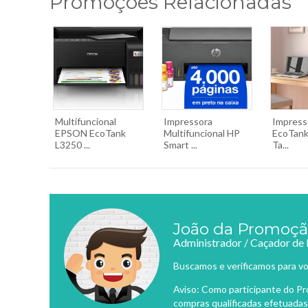
Promoções Relacionadas
Multifuncional
Impressora
Impress
EPSON EcoTank
Multifuncional HP
EcoTank
L3250 ...
Smart ...
Ta...
João da Promoç
Administrador / Caçador de
Buscamos e verificamos para vo
Aviso: Como participante do P
compras qualificadas efetuadas