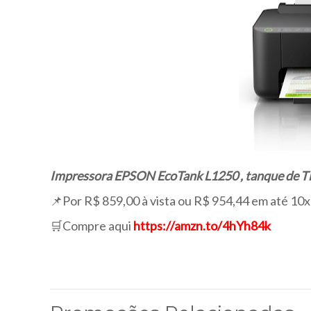
Impressora EPSON EcoTank L1250 , tanque de Tint
📌Por R$ 859,00 à vista ou R$ 954,44 em até 10x
🛒Compre aqui
https://amzn.to/4hYh84k