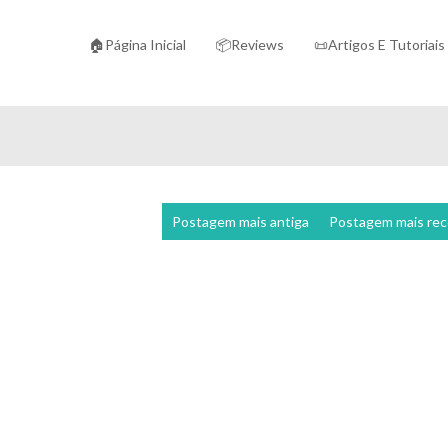
🏠Página Inicial
📦Reviews
📜Artigos E Tutoriais
Postagem mais antiga
Postagem mais re