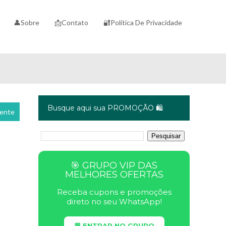
👤Sobre
📩Contato
🔐Política De Privacidade
Busque aqui sua PROMOÇÃO 🛍️
cente
🎯 GRUPO VIP DAS
MELHORES OFERTAS
Receba cupons e promoções
direto no seu WhatsApp!
💬 ENTRAR NO GRUPO