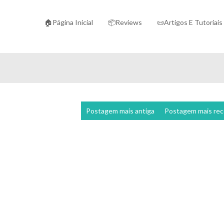
🏠Página Inicial
📦Reviews
📜Artigos E Tutoriais
Postagem mais antiga
Postagem mais re