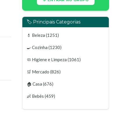
🏷️ Principais Categorias
💄
Beleza
(1251)
🍳
Cozinha
(1230)
🧼
Higiene e Limpeza
(1061)
🛒
Mercado
(826)
🏠
Casa
(676)
👶
Bebês
(459)