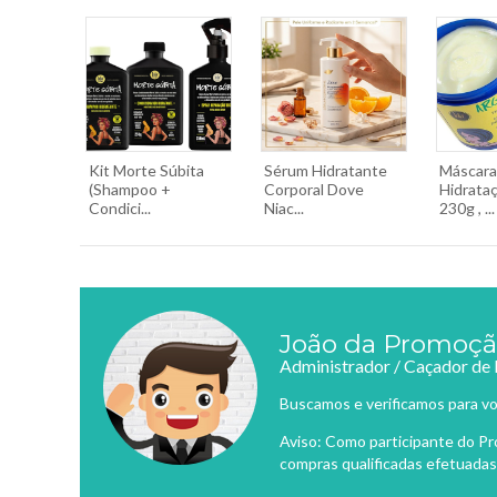
Kit Morte Súbita
Sérum Hidratante
Máscara
(Shampoo +
Corporal Dove
Hidrata
Condici...
Niac...
230g , ...
João da Promoç
Administrador / Caçador de
Buscamos e verificamos para vo
Aviso: Como participante do P
compras qualificadas efetuadas