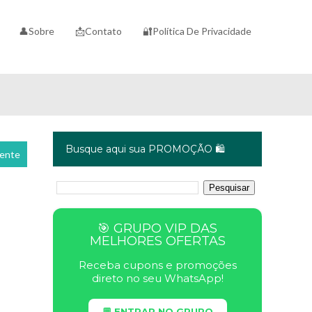
👤Sobre
📩Contato
🔐Política De Privacidade
Busque aqui sua PROMOÇÃO 🛍️
cente
🎯 GRUPO VIP DAS
MELHORES OFERTAS
Receba cupons e promoções
direto no seu WhatsApp!
💬 ENTRAR NO GRUPO