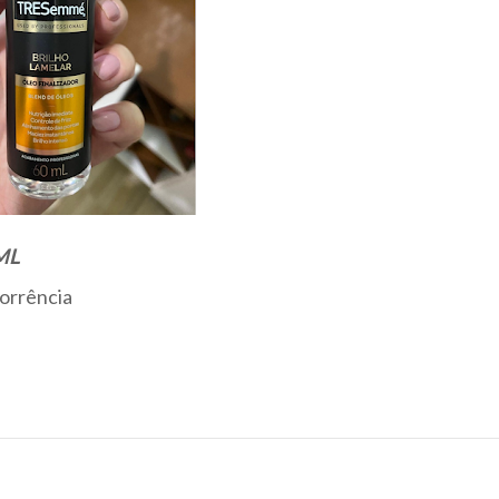
ML
orrência