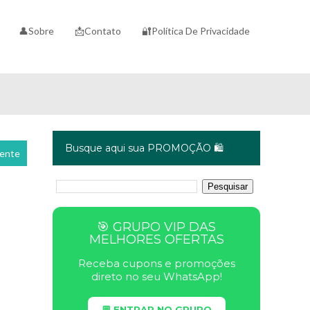
👤Sobre
📩Contato
🔐Política De Privacidade
Busque aqui sua PROMOÇÃO 🛍️
cente
🎯 GRUPO VIP DAS
MELHORES OFERTAS
Receba cupons e promoções
direto no seu WhatsApp!
💬 ENTRAR NO GRUPO