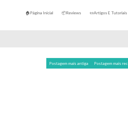
🏠Página Inicial
📦Reviews
📜Artigos E Tutoriais
Postagem mais antiga
Postagem mais re