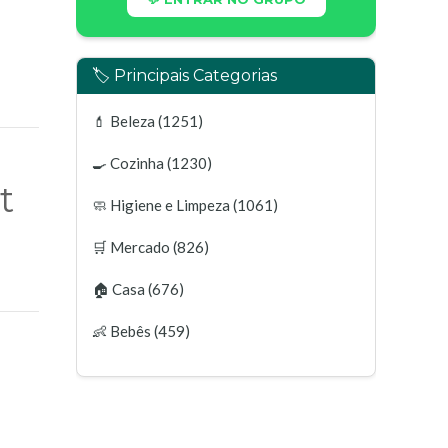
🏷️ Principais Categorias
💄
Beleza
(1251)
🍳
Cozinha
(1230)
t
🧼
Higiene e Limpeza
(1061)
🛒
Mercado
(826)
🏠
Casa
(676)
👶
Bebês
(459)