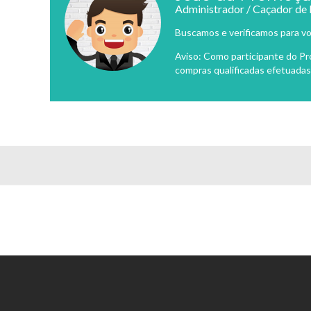
Administrador / Caçador de
Buscamos e verificamos para vo
Aviso: Como participante do P
compras qualificadas efetuadas