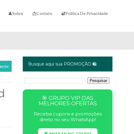
👤Sobre
📩Contato
🔐Política De Privacidade
Busque aqui sua PROMOÇÃO 🛍️
cente
d
🎯 GRUPO VIP DAS
MELHORES OFERTAS
Receba cupons e promoções
direto no seu WhatsApp!
💬 ENTRAR NO GRUPO