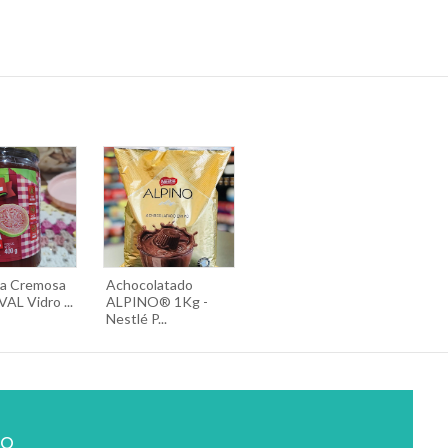
a Cremosa
Achocolatado
VAL Vidro ...
ALPINO® 1Kg -
Nestlé P...
ão