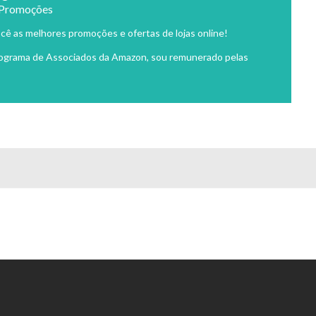
 Promoções
cê as melhores promoções e ofertas de lojas online!
rograma de Associados da Amazon, sou remunerado pelas