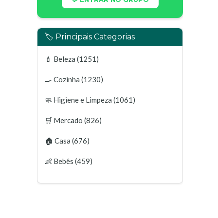
🏷️ Principais Categorias
💄
Beleza
(1251)
🍳
Cozinha
(1230)
🧼
Higiene e Limpeza
(1061)
🛒
Mercado
(826)
🏠
Casa
(676)
👶
Bebês
(459)