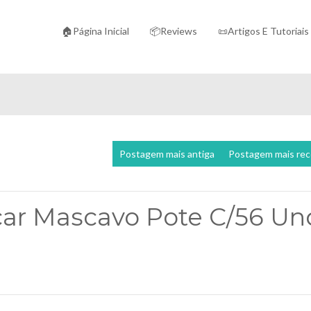
🏠Página Inicial
📦Reviews
📜Artigos E Tutoriais
Postagem mais antiga
Postagem mais re
car Mascavo Pote C/56 Un