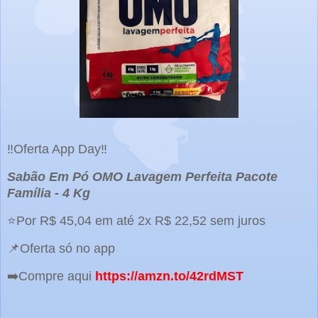
‼️Oferta App Day‼️
Sabão Em Pó OMO Lavagem Perfeita Pacote
Família - 4 Kg
⭐Por R$ 45,04 em até 2x R$ 22,52 sem juros
📌Oferta só no app
➡️Compre aqui
https://amzn.to/42rdMST