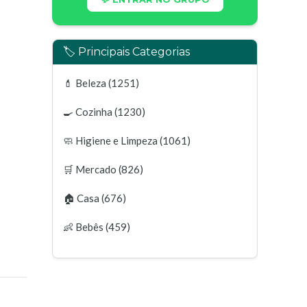
🏷️ Principais Categorias
💄
Beleza
(1251)
🍳
Cozinha
(1230)
🧼
Higiene e Limpeza
(1061)
🛒
Mercado
(826)
🏠
Casa
(676)
👶
Bebês
(459)