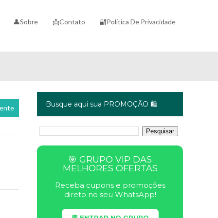
👤Sobre
📩Contato
🔐Política De Privacidade
Busque aqui sua PROMOÇÃO 🛍️
cente
🎯 GRUPO VIP DAS
MELHORES OFERTAS
Receba cupons e promoções
direto no seu WhatsApp!
💬 ENTRAR NO GRUPO