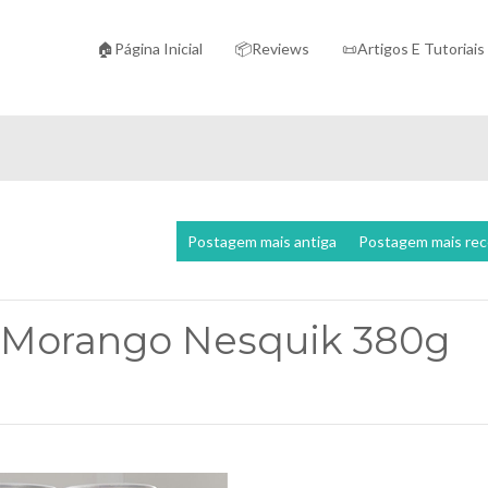
🏠Página Inicial
📦Reviews
📜Artigos E Tutoriais
Postagem mais antiga
Postagem mais re
 Morango Nesquik 380g