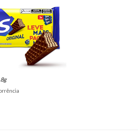
,8g
orrência