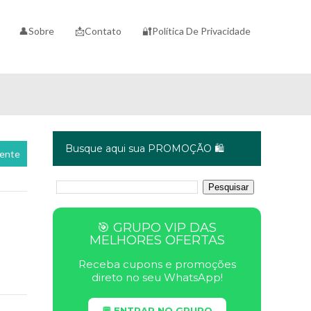
👤Sobre
📩Contato
🔐Política De Privacidade
Busque aqui sua PROMOÇÃO 🛍️
cente
🎯 GRUPO VIP DAS
MELHORES OFERTAS
Receba cupons e promoções
direto no seu WhatsApp!
💬 ENTRAR NO GRUPO