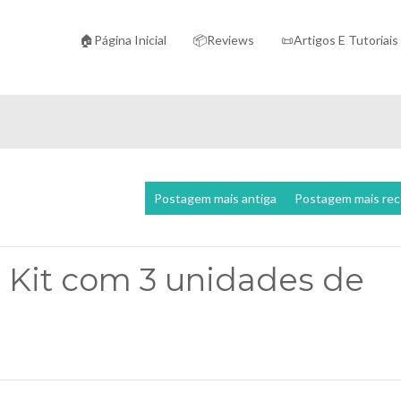
🏠Página Inicial
📦Reviews
📜Artigos E Tutoriais
Postagem mais antiga
Postagem mais re
 - Kit com 3 unidades de