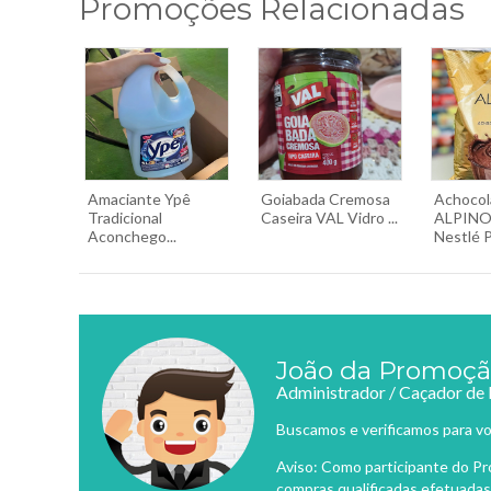
Promoções Relacionadas
Amaciante Ypê
Goiabada Cremosa
Achocol
Tradicional
Caseira VAL Vidro ...
ALPINO
Aconchego...
Nestlé P.
João da Promoç
Administrador / Caçador de
Buscamos e verificamos para vo
Aviso: Como participante do P
compras qualificadas efetuadas