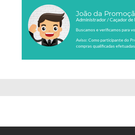
João da Promoç
Administrador / Caçador de
Buscamos e verificamos para vo
Aviso: Como participante do P
compras qualificadas efetuadas