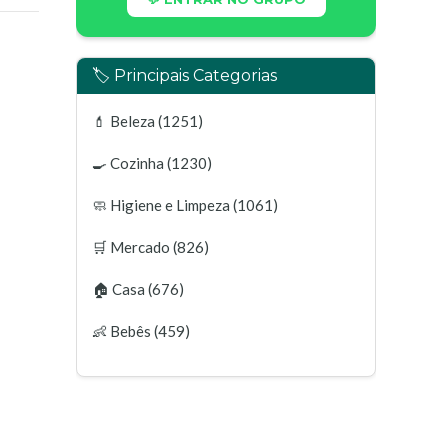
🏷️ Principais Categorias
💄
Beleza
(1251)
🍳
Cozinha
(1230)
🧼
Higiene e Limpeza
(1061)
🛒
Mercado
(826)
🏠
Casa
(676)
👶
Bebês
(459)