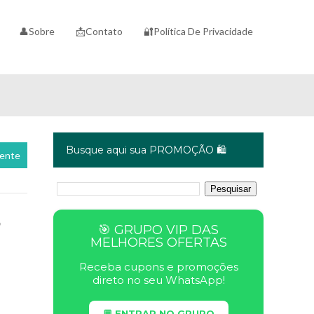
👤Sobre
📩Contato
🔐Política De Privacidade
Busque aqui sua PROMOÇÃO 🛍️
cente
s
🎯 GRUPO VIP DAS
MELHORES OFERTAS
Receba cupons e promoções
direto no seu WhatsApp!
💬 ENTRAR NO GRUPO