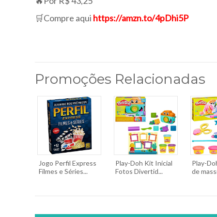
🔥Por R$ 43,25
🛒Compre aqui
https://amzn.to/4pDhi5P
Promoções Relacionadas
Jogo Perfil Express
Play-Doh Kit Inicial
Play-Do
Filmes e Séries...
Fotos Divertid...
de massi