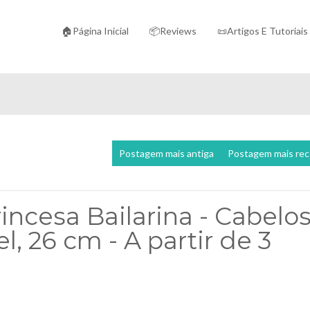
🏠Página Inicial
📦Reviews
📜Artigos E Tutoriais
Postagem mais antiga
Postagem mais re
incesa Bailarina - Cabelo
l, 26 cm - A partir de 3