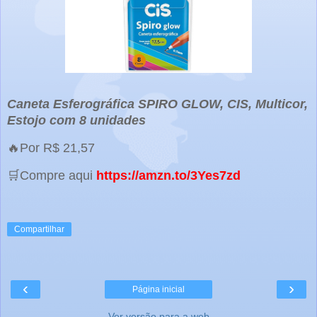
Caneta Esferográfica SPIRO GLOW, CIS, Multicor,
Estojo com 8 unidades
🔥Por R$ 21,57
🛒Compre aqui
https://amzn.to/3Yes7zd
Compartilhar
‹
›
Página inicial
Ver versão para a web