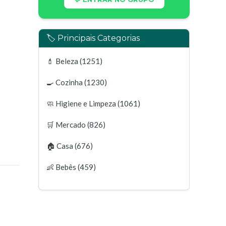
🏷️ Principais Categorias
💄
Beleza
(1251)
🍳
Cozinha
(1230)
🧼
Higiene e Limpeza
(1061)
🛒
Mercado
(826)
🏠
Casa
(676)
👶
Bebês
(459)