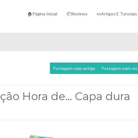
🏠Página Inicial
📦Reviews
📜Artigos E Tutoriais
Postagem mais antiga
Postagem mais re
leção Hora de… Capa dura