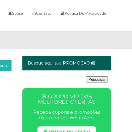
👤Sobre
📩Contato
🔐Política De Privacidade
Busque aqui sua PROMOÇÃO 🛍️
cente
🎯 GRUPO VIP DAS
MELHORES OFERTAS
Receba cupons e promoções
direto no seu WhatsApp!
💬 ENTRAR NO GRUPO