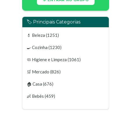
🏷️ Principais Categorias
💄
Beleza
(1251)
🍳
Cozinha
(1230)
🧼
Higiene e Limpeza
(1061)
🛒
Mercado
(826)
🏠
Casa
(676)
👶
Bebês
(459)