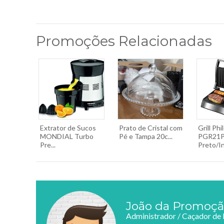
Promoções Relacionadas
Extrator de Sucos
Prato de Cristal com
Grill Phi
MONDIAL Turbo
Pé e Tampa 20c...
PGR21P
Pre...
Preto/In
João da Promoç
Administrador / Caçador de