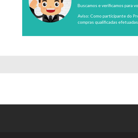
Buscamos e verificamos para vo
Aviso: Como participante do P
compras qualificadas efetuadas