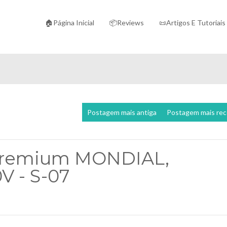
🏠Página Inicial
📦Reviews
📜Artigos E Tutoriais
Postagem mais antiga
Postagem mais re
a Premium MONDIAL,
V - S-07