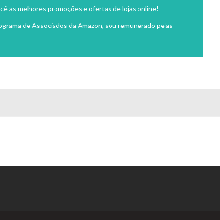
cê as melhores promoções e ofertas de lojas online!
rograma de Associados da Amazon, sou remunerado pelas