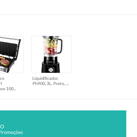
lco
Liquidificador,
I
Ph900, 3L, Preto, ...
ox 100...
ão
 Promoções