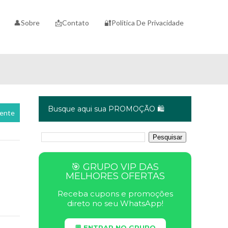
👤Sobre
📩Contato
🔐Política De Privacidade
Busque aqui sua PROMOÇÃO 🛍️
cente
🎯 GRUPO VIP DAS
MELHORES OFERTAS
Receba cupons e promoções
direto no seu WhatsApp!
💬 ENTRAR NO GRUPO