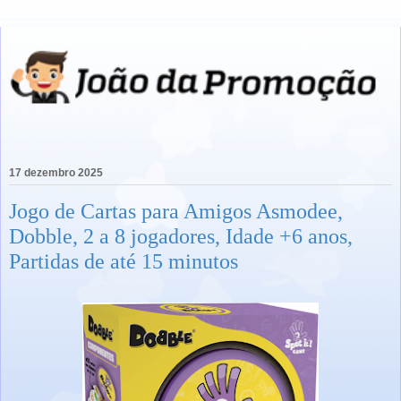
17 dezembro 2025
Jogo de Cartas para Amigos Asmodee,
Dobble, 2 a 8 jogadores, Idade +6 anos,
Partidas de até 15 minutos