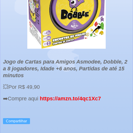
Jogo de Cartas para Amigos Asmodee, Dobble, 2
a 8 jogadores, Idade +6 anos, Partidas de até 15
minutos
💥Por R$ 49,90
➡️Compre aqui
https://amzn.to/4qc1Xc7
Compartilhar