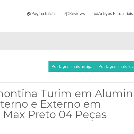
🏠Página Inicial
📦Reviews
📜Artigos E Tutoriais
Postagem mais antiga
Postagem mais re
montina Turim em Alumin
terno e Externo em
n Max Preto 04 Peças