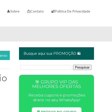
👤Sobre
📩Contato
🔐Política De Privacidade
Busque aqui sua PROMOÇÃO 🛍️
cente
io
🎯 GRUPO VIP DAS
MELHORES OFERTAS
Receba cupons e promoções
direto no seu WhatsApp!
💬 ENTRAR NO GRUPO