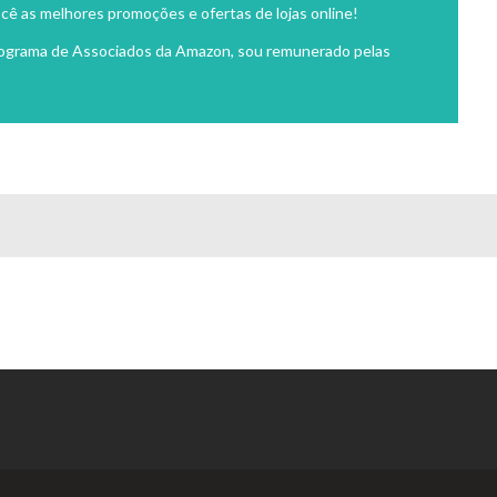
cê as melhores promoções e ofertas de lojas online!
rograma de Associados da Amazon, sou remunerado pelas