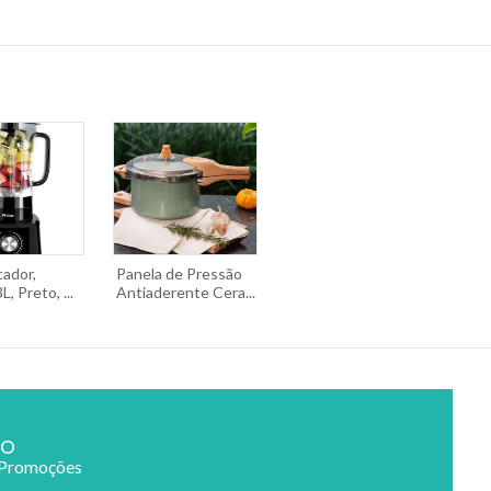
cador,
Panela de Pressão
, Preto, ...
Antiaderente Cera...
ão
 Promoções