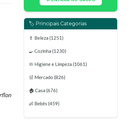
🏷️ Principais Categorias
💄
Beleza
(1251)
🍳
Cozinha
(1230)
🧼
Higiene e Limpeza
(1061)
🛒
Mercado
(826)
🏠
Casa
(676)
rflon
👶
Bebês
(459)