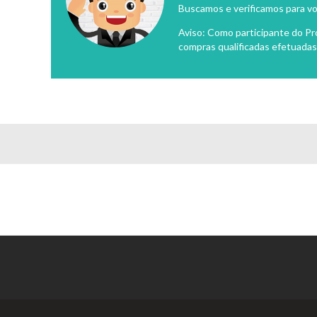
Buscamos e verificamos para vo
Aviso: Como participante do P
compras qualificadas efetuadas