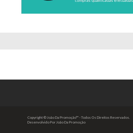
compras qualificadas efetuadas
Copyright © João Da Promoção™ - Todos Os Direitos Reservados.
Desenvolvido Por João Da Promoção