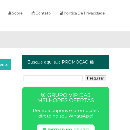
👤Sobre
📩Contato
🔐Política De Privacidade
Busque aqui sua PROMOÇÃO 🛍️
cente
🎯 GRUPO VIP DAS
MELHORES OFERTAS
Receba cupons e promoções
direto no seu WhatsApp!
💬 ENTRAR NO GRUPO