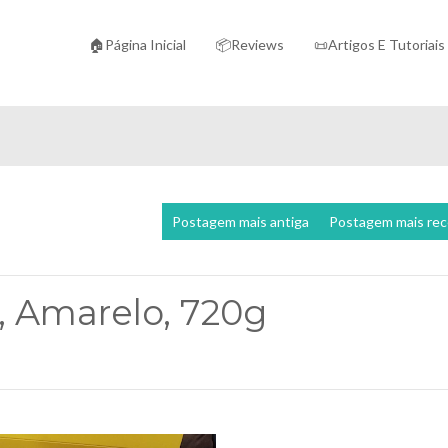
🏠Página Inicial
📦Reviews
📜Artigos E Tutoriais
Postagem mais antiga
Postagem mais re
, Amarelo, 720g