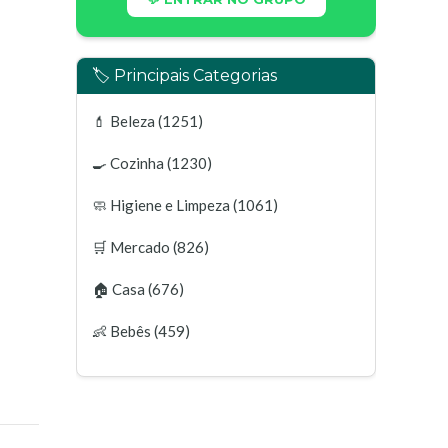
🏷️ Principais Categorias
💄
Beleza
(1251)
🍳
Cozinha
(1230)
🧼
Higiene e Limpeza
(1061)
🛒
Mercado
(826)
🏠
Casa
(676)
👶
Bebês
(459)