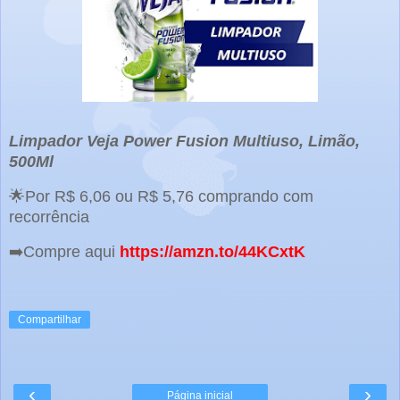
Limpador Veja Power Fusion Multiuso, Limão,
500Ml
🌟Por R$ 6,06 ou R$ 5,76 comprando com
recorrência
➡️Compre aqui
https://amzn.to/44KCxtK
Compartilhar
‹
›
Página inicial