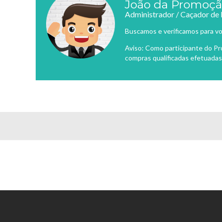
João da Promoç
Administrador / Caçador de
Buscamos e verificamos para vo
Aviso: Como participante do P
compras qualificadas efetuadas