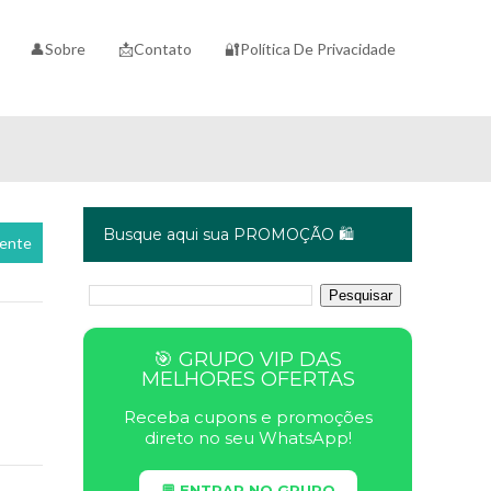
👤Sobre
📩Contato
🔐Política De Privacidade
Busque aqui sua PROMOÇÃO 🛍️
cente
🎯 GRUPO VIP DAS
MELHORES OFERTAS
Receba cupons e promoções
direto no seu WhatsApp!
💬 ENTRAR NO GRUPO