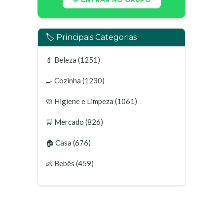
🏷️ Principais Categorias
💄
Beleza
(1251)
🍳
Cozinha
(1230)
🧼
Higiene e Limpeza
(1061)
🛒
Mercado
(826)
🏠
Casa
(676)
👶
Bebês
(459)