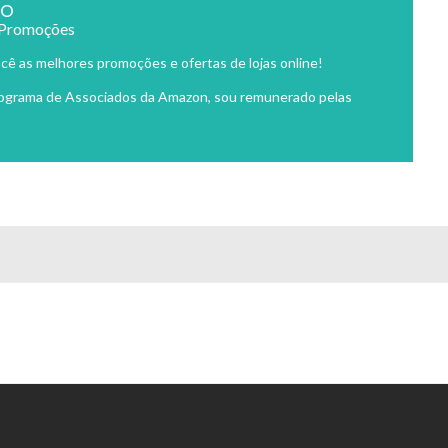
ão
 Promoções
cê as melhores promoções e ofertas de lojas online!
rograma de Associados da Amazon, sou remunerado pelas