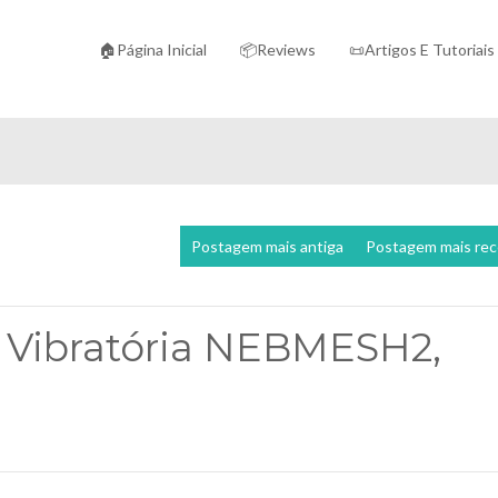
🏠Página Inicial
📦Reviews
📜Artigos E Tutoriais
Postagem mais antiga
Postagem mais re
 Vibratória NEBMESH2,