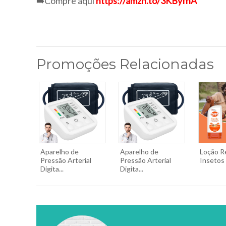
➡️Compre aqui
https://amzn.to/3KByfhA
Promoções Relacionadas
Aparelho de
Aparelho de
Loção R
Pressão Arterial
Pressão Arterial
Insetos 
Digita...
Digita...