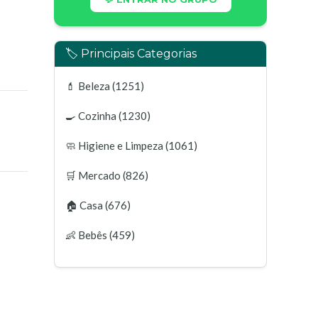
🏷️ Principais Categorias
💄
Beleza
(1251)
🍳
Cozinha
(1230)
🧼
Higiene e Limpeza
(1061)
🛒
Mercado
(826)
🏠
Casa
(676)
👶
Bebês
(459)