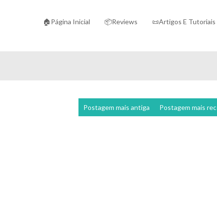
🏠Página Inicial
📦Reviews
📜Artigos E Tutoriais
Postagem mais antiga
Postagem mais re