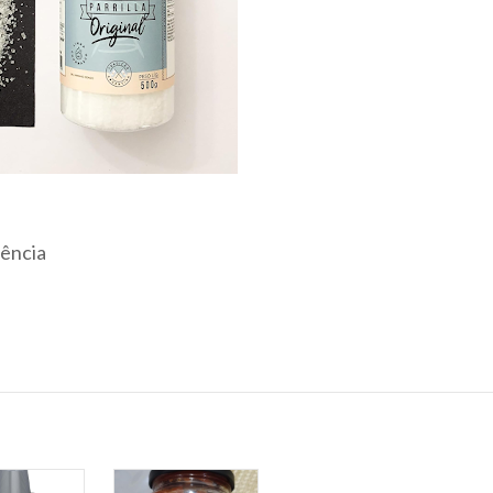
rência