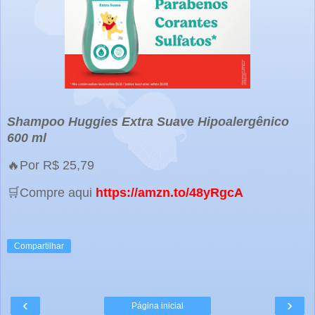
Shampoo Huggies Extra Suave Hipoalergênico
600 ml
🔥Por R$ 25,79
🛒Compre aqui
https://amzn.to/48yRgcA
Compartilhar
‹
›
Página inicial