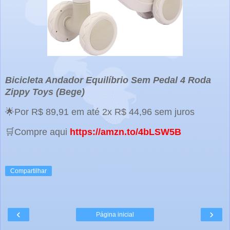
Bicicleta Andador Equilíbrio Sem Pedal 4 Roda
Zippy Toys (Bege)
🌟Por R$ 89,91 em até 2x R$ 44,96 sem juros
🛒Compre aqui
https://amzn.to/4bLSW5B
Compartilhar
‹
›
Página inicial