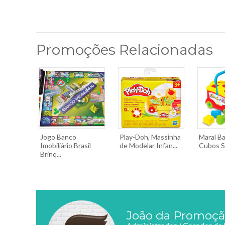
Promoções Relacionadas
Jogo Banco
Play-Doh, Massinha
Maral B
Imobiliário Brasil
de Modelar Infan...
Cubos So
Brinq...
João da Promoç