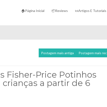
🏠Página Inicial
📦Reviews
📜Artigos E Tutoriais
Postagem mais antiga
Postagem mais re
 Fisher-Price Potinhos
 crianças a partir de 6