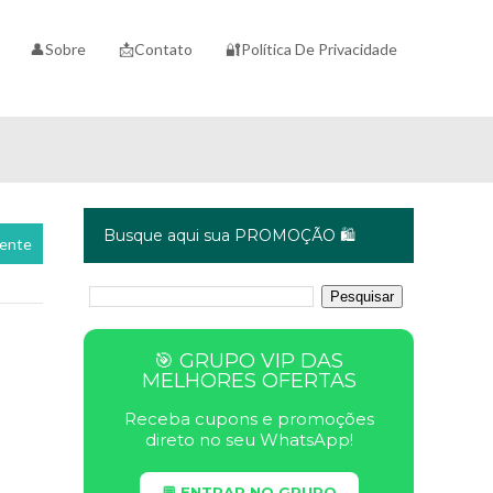
👤Sobre
📩Contato
🔐Política De Privacidade
Busque aqui sua PROMOÇÃO 🛍️
cente
🎯 GRUPO VIP DAS
MELHORES OFERTAS
Receba cupons e promoções
direto no seu WhatsApp!
💬 ENTRAR NO GRUPO