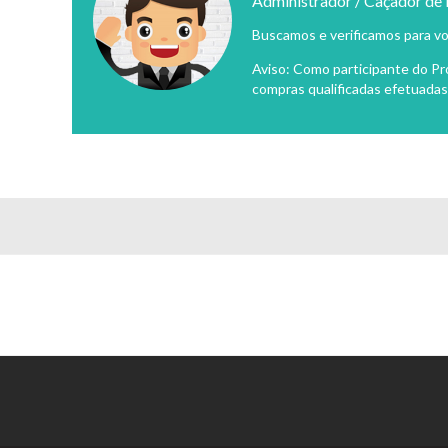
Administrador / Caçador de
Buscamos e verificamos para vo
Aviso: Como participante do P
compras qualificadas efetuadas