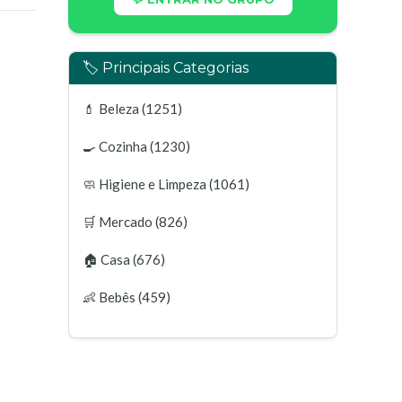
🏷️ Principais Categorias
💄
Beleza
(1251)
🍳
Cozinha
(1230)
🧼
Higiene e Limpeza
(1061)
🛒
Mercado
(826)
🏠
Casa
(676)
👶
Bebês
(459)