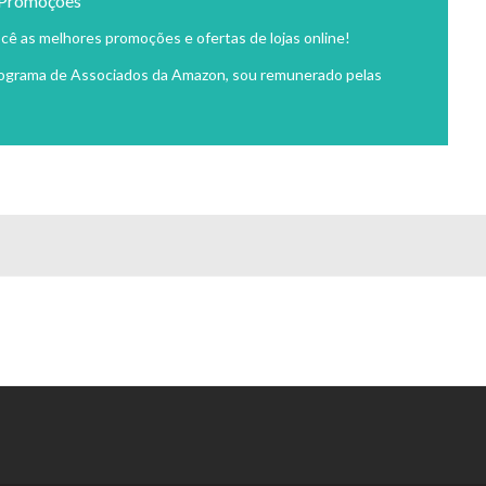
 Promoções
cê as melhores promoções e ofertas de lojas online!
rograma de Associados da Amazon, sou remunerado pelas