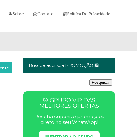
👤Sobre
📩Contato
🔐Política De Privacidade
Busque aqui sua PROMOÇÃO 🛍️
cente
🎯 GRUPO VIP DAS
MELHORES OFERTAS
Receba cupons e promoções
direto no seu WhatsApp!
💬 ENTRAR NO GRUPO