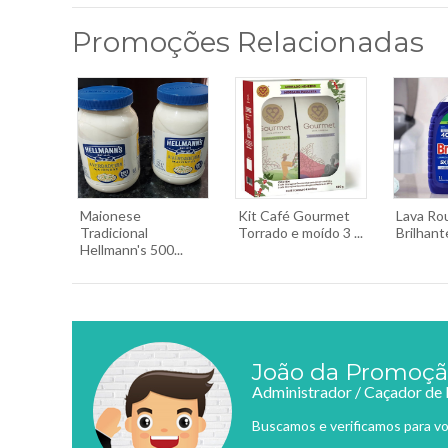
Promoções Relacionadas
Maionese
Kit Café Gourmet
Lava Ro
Tradicional
Torrado e moído 3 ...
Brilhant
Hellmann's 500...
João da Promoç
Administrador / Caçador de
Buscamos e verificamos para vo