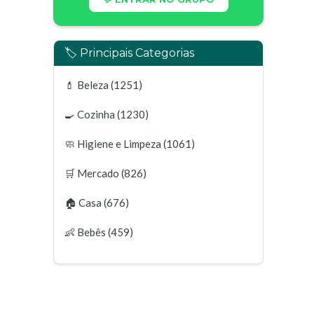
🏷️ Principais Categorias
💄
Beleza
(1251)
🍳
Cozinha
(1230)
🧼
Higiene e Limpeza
(1061)
🛒
Mercado
(826)
🏠
Casa
(676)
👶
Bebês
(459)