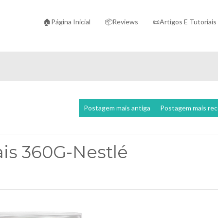
🏠Página Inicial
📦Reviews
📜Artigos E Tutoriais
Postagem mais antiga
Postagem mais re
ais 360G-Nestlé