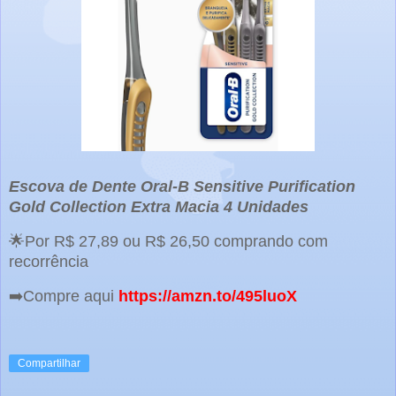
Escova de Dente Oral-B Sensitive Purification
Gold Collection Extra Macia 4 Unidades
🌟Por R$ 27,89 ou R$ 26,50 comprando com
recorrência
➡️Compre aqui
https://amzn.to/495luoX
Compartilhar