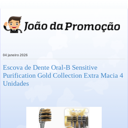
04 janeiro 2026
Escova de Dente Oral-B Sensitive
Purification Gold Collection Extra Macia 4
Unidades