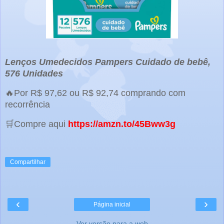
Lenços Umedecidos Pampers Cuidado de bebê,
576 Unidades
🔥Por R$ 97,62 ou R$ 92,74 comprando com
recorrência
🛒Compre aqui
https://amzn.to/45Bww3g
Compartilhar
‹
›
Página inicial
Ver versão para a web